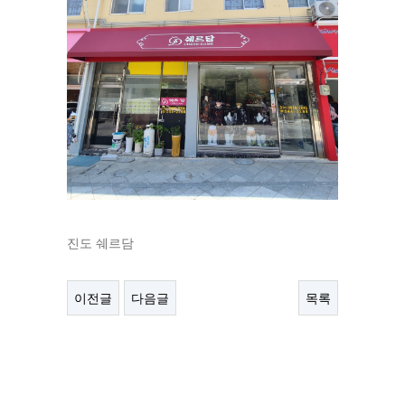
진도 쉐르담
이전글
다음글
목록