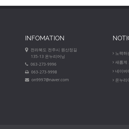
INFOMATION
NOTI
전라북도 전주시 원산정길
노력하
135-13 온누리어닝
새롭게
063-273-9996
네이버
063-273-9998
on9997@naver.com
온누리어