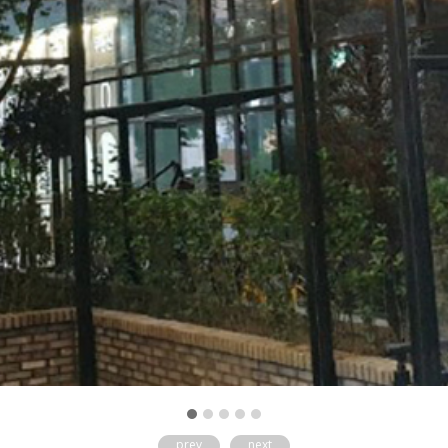
prev
next